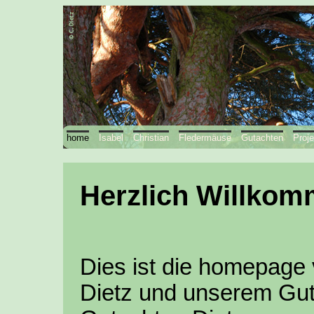
home
Isabel
Christian
Fledermäuse
Gutachten
Proje
Herzlich Willkom
Dies ist die homepage 
Dietz und unserem Gut